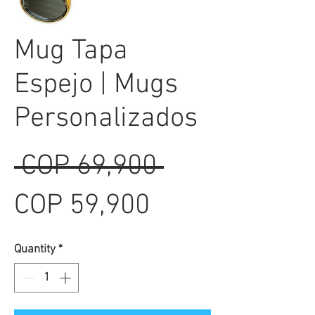
Mug Tapa
Espejo | Mugs
Personalizados
Regular
 COP 69,900 
Sale
Price
COP 59,900
Price
Quantity
*