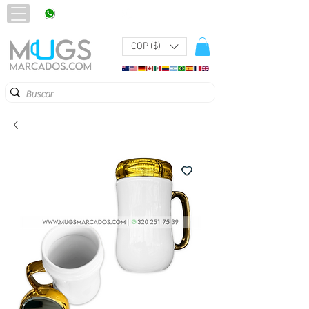
320 251 75 39
Pbx:
601 305 43 48
COP ($)