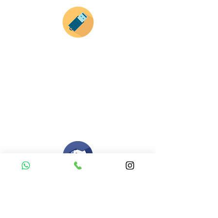
Envianos tus ideas
Si deseas enviar tus ideas
haz clic aqui.
Puedes enviar las imagenes en cualquier
formato, nosotros nos encargamos de ello.
Si no tienes algún diseño, no te preocupes,
Nuestro equipo de diseñadores estará en
todo el proceso contigo.
Compra tu pedido
Una vez recibamos tus ideas, a tu correo
electronico o whatsapp llegará una orden
con el valor de tu pedido.