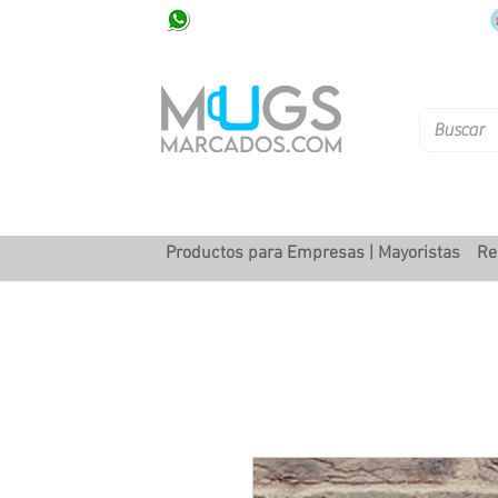
320 251 75 39
Pbx: 601 305 43 48
Productos para Empresas | Mayoristas
Re