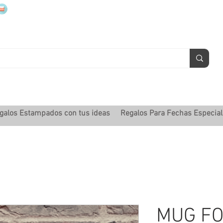
mugsmarcados@companyjbm.com
galos Estampados con tus ideas
Regalos Para Fechas Especia
MUG FO