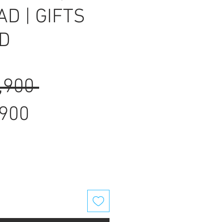
D | GIFTS
D
Regular
,900 
Sale
Price
,900
Price