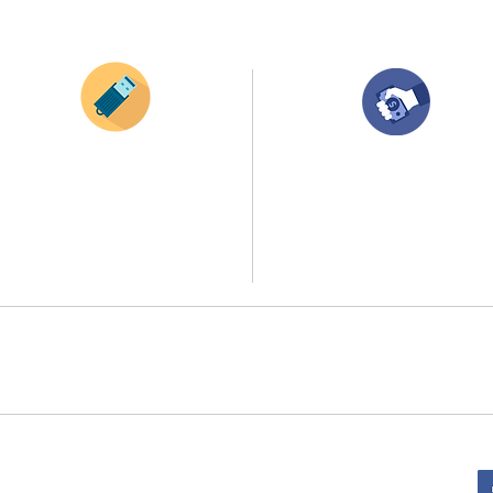
¿Como comprar?
Envianos tus ideas
Compra tu pedido
Si deseas enviar tus ideas
haz clic aqui.
Una vez recibamos tus ideas, a tu correo
electronico o whatsapp llegará una orden
Puedes enviar las imagenes en cualquier
con el valor de tu pedido.
formato, nosotros nos encargamos de ello.
Puedes realizar el pago online, efecty, via balo
Si no tienes algún diseño, no te preocupes,
transferencia o consignacion bancolombia.
Nuestro equipo de diseñadores estará en
todo el proceso contigo.
Si tienes el soporte de pago puedes enviarlo
a
ello la atención al publico se hace a través de nuestro portal web 
retirados en el punto de entregas zona zur, o se coordina la entrega 
:
Sede Administrativa: