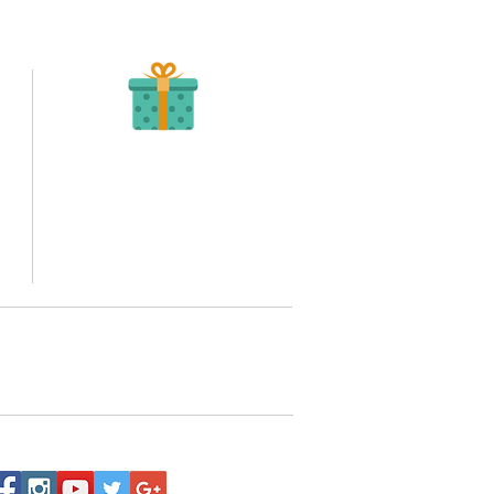
Recibe tu Pedido
Una vez tengamos tu soporte de pago,
te enviamos al correo o whatsapp el diseño con tus
ideas, recuerda que puedes solicitar modificaciones.
to,
No FABRICAMOS tu pedido sino recibimos tu
aprobación, queremos ofrecerte nuestra
mejor calidad y servicio.
quí
o WhatsApp 3202517539,
a domicilio a nivel nacional.
Siguenos: