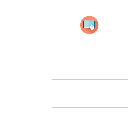
Selecciona tu producto
haz clic en el producto que te guste,
todos nuestros productos son personalizados
con tus imagenes y textos.
Recuerda que a MAYOR CANTIDAD menor es su precio
( aplican para compras mayores a 12 productos).
Queremos cuidarte, por 
Todos tus pedidos pueden ser 
Surcursal zona sur 