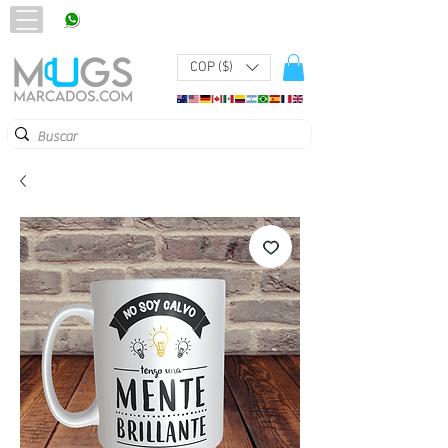
320 251 75 39
Pbx:
601 305 43 48
COP ($)