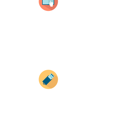
Selecciona tu producto
haz clic en el producto que te guste,
todos nuestros productos son personalizados
con tus imagenes y textos.
Recuerda que a MAYOR CANTIDAD menor es su
precio ( aplican para compras mayores a 12
productos).
Envianos tus ideas
Si deseas enviar tus ideas
haz clic aqui.
Puedes enviar las imagenes en cualquier
formato, nosotros nos encargamos de ello.
Si no tienes algún diseño, no te preocupes,