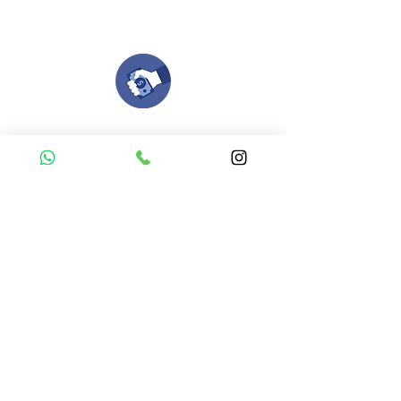
Nuestro equipo de diseñadores estará en
todo el proceso contigo.
Compra tu pedido
Una vez recibamos tus ideas, a tu correo
electronico o whatsapp llegará una orden
con el valor de tu pedido.
Puedes realizar el pago online, efecty, via baloto,
transferencia o consignacion bancolombia.
Si tienes el soporte de pago puedes enviarlo
aquí
Recibe tu Pedido