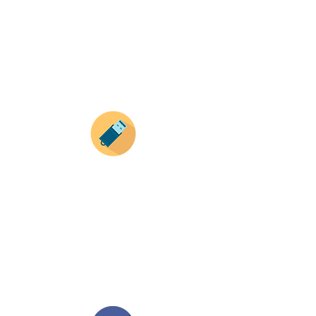
Selecciona tu producto
haz clic en el producto que te guste,
todos nuestros productos son personalizados
con tus imagenes y textos.
Recuerda que a MAYOR CANTIDAD menor es su
precio ( aplican para compras mayores a 12
productos).
Envianos tus ideas
Si deseas enviar tus ideas
haz clic aqui.
Puedes enviar las imagenes en cualquier
formato, nosotros nos encargamos de ello.
Si no tienes algún diseño, no te preocupes,
Nuestro equipo de diseñadores estará en
todo el proceso contigo.