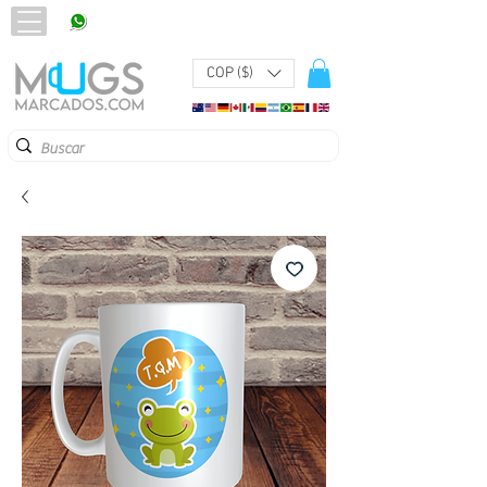
320 251 75 39
Pbx:
601 305 43 48
COP ($)