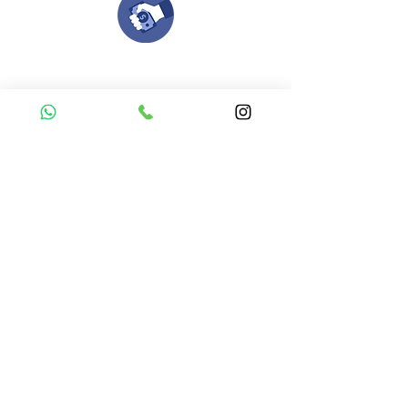
Compra tu pedido
Una vez recibamos tus ideas, a tu correo
electronico o whatsapp llegará una orden
con el valor de tu pedido.
Puedes realizar el pago online, efecty, via baloto,
transferencia o consignacion bancolombia.
Si tienes el soporte de pago puedes enviarlo
aquí
Recibe tu Pedido
Una vez tengamos tu soporte de pago,
te enviamos al correo o whatsapp el diseño con tus
ideas, recuerda que puedes solicitar
modificaciones.