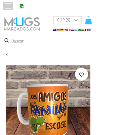
320 251 75 39
Pbx:
601 305 43 48
COP ($)