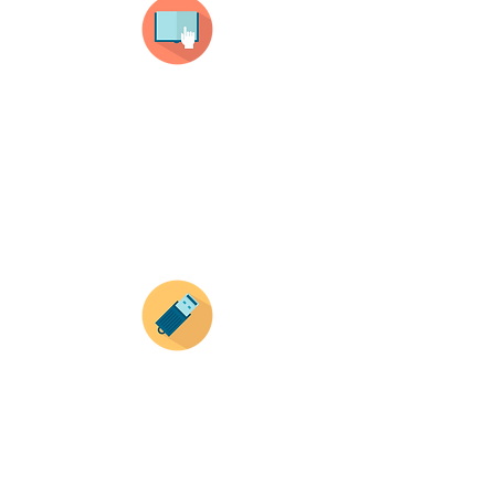
Selecciona tu producto
haz clic en el producto que te guste,
todos nuestros productos son personalizados
con tus imagenes y textos.
Recuerda que a MAYOR CANTIDAD menor es su
precio ( aplican para compras mayores a 12
productos).
Envianos tus ideas
Si deseas enviar tus ideas
haz clic aqui.
Puedes enviar las imagenes en cualquier
formato, nosotros nos encargamos de ello.