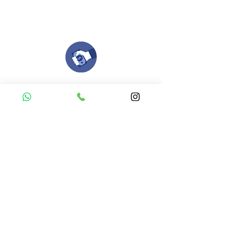
Si no tienes algún diseño, no te preocupes,
Nuestro equipo de diseñadores estará en
todo el proceso contigo.
Compra tu pedido
Una vez recibamos tus ideas, a tu correo
electronico o whatsapp llegará una orden
con el valor de tu pedido.
Puedes realizar el pago online, efecty, via baloto,
transferencia o consignacion bancolombia.
Si tienes el soporte de pago puedes enviarlo
aquí
Recibe tu Pedido