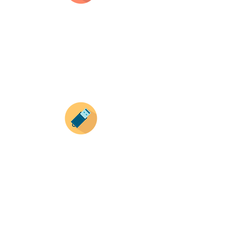
Selecciona tu producto
haz clic en el producto que te guste,
todos nuestros productos son personalizados
con tus imagenes y textos.
Recuerda que a MAYOR CANTIDAD menor es su
precio ( aplican para compras mayores a 12
productos).
Envianos tus ideas
Si deseas enviar tus ideas
haz clic aqui.
Puedes enviar las imagenes en cualquier
formato, nosotros nos encargamos de ello.
Si no tienes algún diseño, no te preocupes,
Nuestro equipo de diseñadores estará en
todo el proceso contigo.