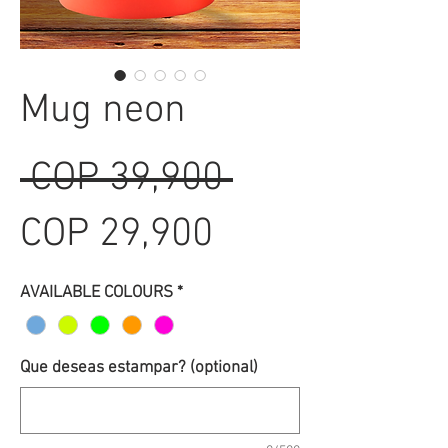
Mug neon
Regular
 COP 39,900 
Sale
Price
COP 29,900
Price
AVAILABLE COLOURS
*
Que deseas estampar? (optional)