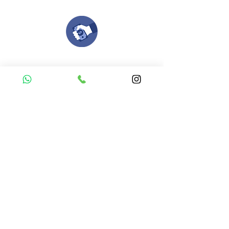
Compra tu pedido
Una vez recibamos tus ideas, a tu correo
electronico o whatsapp llegará una orden
con el valor de tu pedido.
Puedes realizar el pago online, efecty, via baloto,
transferencia o consignacion bancolombia.
Si tienes el soporte de pago puedes enviarlo
aquí
Recibe tu Pedido
Una vez tengamos tu soporte de pago,
te enviamos al correo o whatsapp el diseño con tus