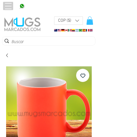
320 251 75 39
Pbx:
601 305 43 48
COP ($)