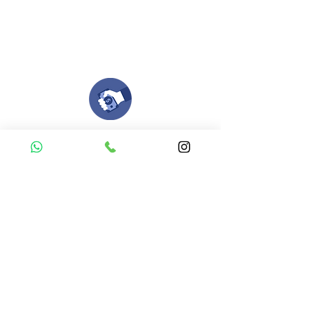
formato, nosotros nos encargamos de ello.
Si no tienes algún diseño, no te preocupes,
Nuestro equipo de diseñadores estará en
todo el proceso contigo.
Compra tu pedido
Una vez recibamos tus ideas, a tu correo
electronico o whatsapp llegará una orden
con el valor de tu pedido.
Puedes realizar el pago online, efecty, via baloto,
transferencia o consignacion bancolombia.
Si tienes el soporte de pago puedes enviarlo
aquí