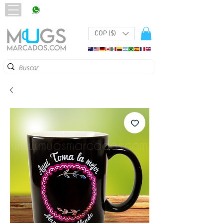
320 251 75 39
Pbx:
601 305 43 48
COP ($)