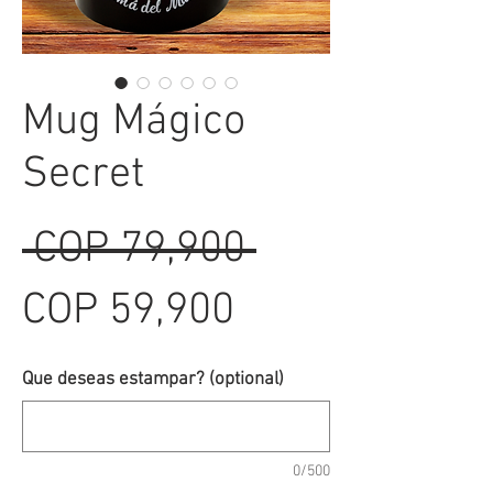
Mug Mágico
Secret
Regular
 COP 79,900 
Sale
Price
COP 59,900
Price
Que deseas estampar? (optional)
0/500