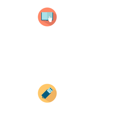
Selecciona tu producto
haz clic en el producto que te guste,
todos nuestros productos son personalizados
con tus imagenes y textos.
Recuerda que a MAYOR CANTIDAD menor es su
precio ( aplican para compras mayores a 12
productos).
Envianos tus ideas
Si deseas enviar tus ideas
haz clic aqui.
Puedes enviar las imagenes en cualquier