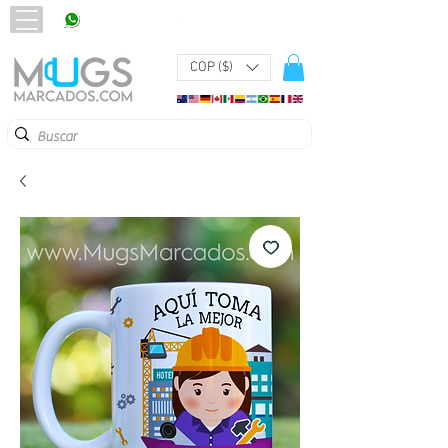
320 251 75 39
Pbx:
601 305 43 48
COP ($)