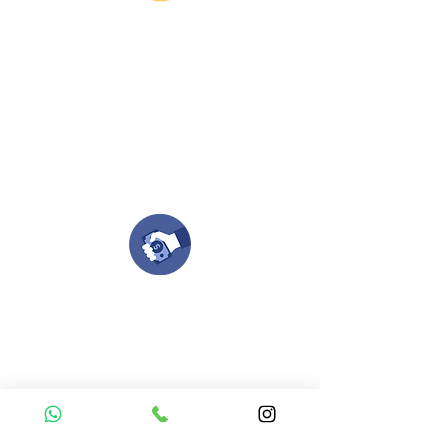
Envianos tus ideas
Si deseas enviar tus ideas
haz clic aqui.
Puedes enviar las imagenes en cualquier
formato, nosotros nos encargamos de ello.
Si no tienes algún diseño, no te preocupes,
Nuestro equipo de diseñadores estará en
todo el proceso contigo.
Compra tu pedido
Una vez recibamos tus ideas, a tu correo
electronico o whatsapp llegará una orden
con el valor de tu pedido.
Puedes realizar el pago online, efecty, via baloto,
transferencia o consignacion bancolombia.
Si tienes el soporte de pago puedes enviarlo
aquí