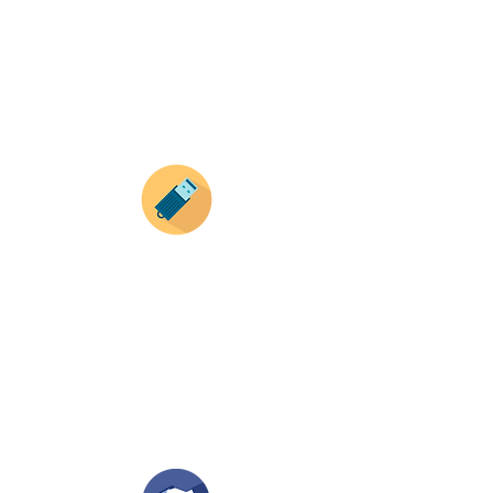
haz clic en el producto que te guste,
todos nuestros productos son personalizados
con tus imagenes y textos.
Recuerda que a MAYOR CANTIDAD menor es su
precio ( aplican para compras mayores a 12
productos).
Envianos tus ideas
Si deseas enviar tus ideas
haz clic aqui.
Puedes enviar las imagenes en cualquier
formato, nosotros nos encargamos de ello.
Si no tienes algún diseño, no te preocupes,
Nuestro equipo de diseñadores estará en
todo el proceso contigo.