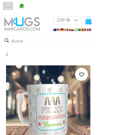
320 251 75 39
Pbx:
601 305 43 48
COP ($)