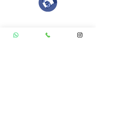
Compra tu pedido
Una vez recibamos tus ideas, a tu correo
electronico o whatsapp llegará una orden
con el valor de tu pedido.
Puedes realizar el pago online, efecty, via baloto,
transferencia o consignacion bancolombia.
Si tienes el soporte de pago puedes enviarlo
aquí
Recibe tu Pedido
Una vez tengamos tu soporte de pago,
te enviamos al correo o whatsapp el diseño con tus
ideas, recuerda que puedes solicitar
modificaciones.
No FABRICAMOS tu pedido sino recibimos tu