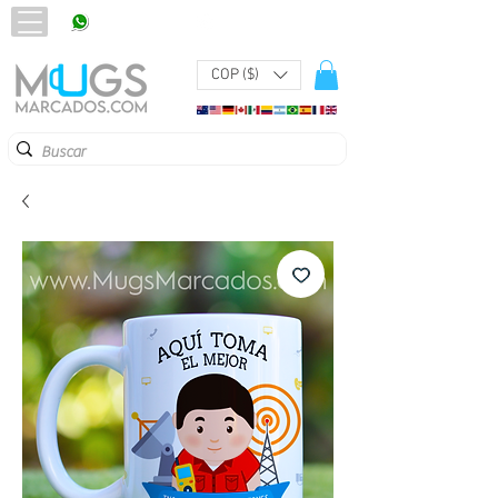
320 251 75 39
Pbx:
601 305 43 48
COP ($)