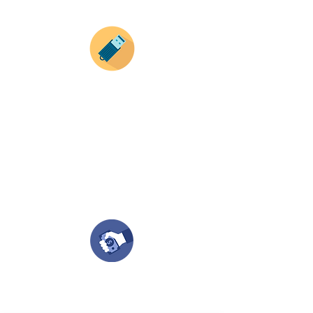
Envianos tus ideas
Si deseas enviar tus ideas
haz clic aqui.
Puedes enviar las imagenes en cualquier
formato, nosotros nos encargamos de ello.
Si no tienes algún diseño, no te preocupes,
Nuestro equipo de diseñadores estará en
todo el proceso contigo.
Compra tu pedido
Una vez recibamos tus ideas, a tu correo
electronico o whatsapp llegará una orden