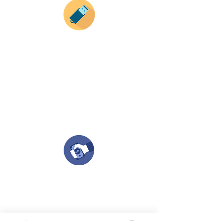
Envianos tus ideas
Si deseas enviar tus ideas
haz clic aqui.
Puedes enviar las imagenes en cualquier
formato, nosotros nos encargamos de ello.
Si no tienes algún diseño, no te preocupes,
Nuestro equipo de diseñadores estará en
todo el proceso contigo.
Compra tu pedido
Una vez recibamos tus ideas, a tu correo
electronico o whatsapp llegará una orden
con el valor de tu pedido.