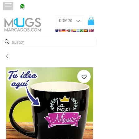
320 251 75 39
Pbx:
601 305 43 48
COP ($)