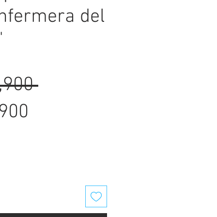
nfermera del
"
Regular
,900 
Sale
Price
,900
Price