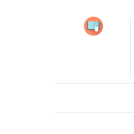
Selecciona tu producto
haz clic en el producto que te guste,
todos nuestros productos son personalizados
con tus imagenes y textos.
Recuerda que a MAYOR CANTIDAD menor es su precio
( aplican para compras mayores a 12 productos).
Queremos cuidarte, por 
Todos tus pedidos pueden ser 
Surcursal zona sur 