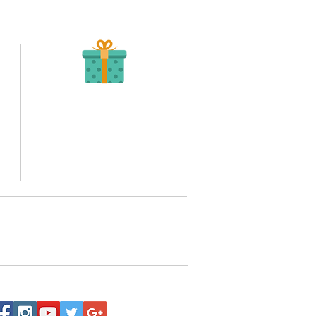
Recibe tu Pedido
Una vez tengamos tu soporte de pago,
te enviamos al correo o whatsapp el diseño con tus
ideas, recuerda que puedes solicitar modificaciones.
to,
No FABRICAMOS tu pedido sino recibimos tu
aprobación, queremos ofrecerte nuestra
mejor calidad y servicio.
quí
o WhatsApp 3202517539,
a domicilio a nivel nacional.
Siguenos: