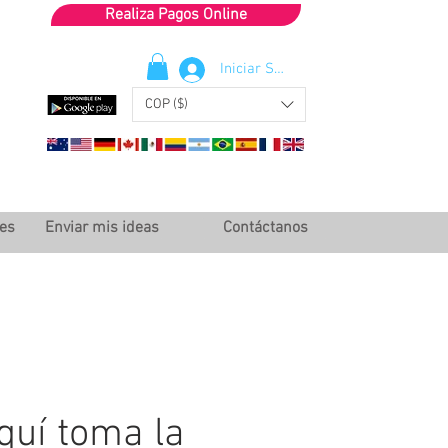
Realiza Pagos Online
Iniciar Sesión
COP ($)
les
Enviar mis ideas
Contáctanos
quí toma la