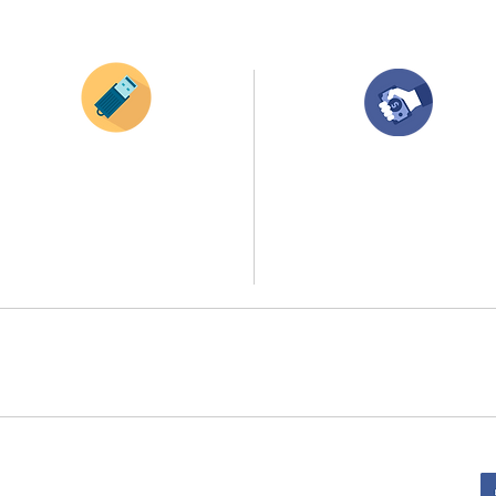
¿Como comprar?
Envianos tus ideas
Compra tu pedido
Si deseas enviar tus ideas
haz clic aqui.
Una vez recibamos tus ideas, a tu correo
electronico o whatsapp llegará una orden
Puedes enviar las imagenes en cualquier
con el valor de tu pedido.
formato, nosotros nos encargamos de ello.
Puedes realizar el pago online, efecty, via balo
Si no tienes algún diseño, no te preocupes,
transferencia o consignacion bancolombia.
Nuestro equipo de diseñadores estará en
todo el proceso contigo.
Si tienes el soporte de pago puedes enviarlo
a
ello la atención al publico se hace a través de nuestro portal web 
retirados en el punto de entregas zona zur, o se coordina la entrega 
:
Sede Administrativa: