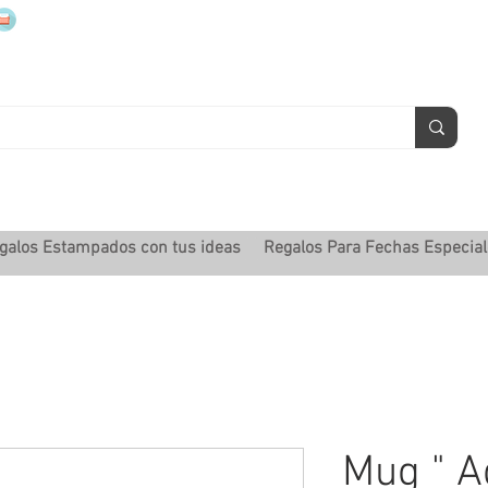
mugsmarcados@companyjbm.com
galos Estampados con tus ideas
Regalos Para Fechas Especia
Mug " A