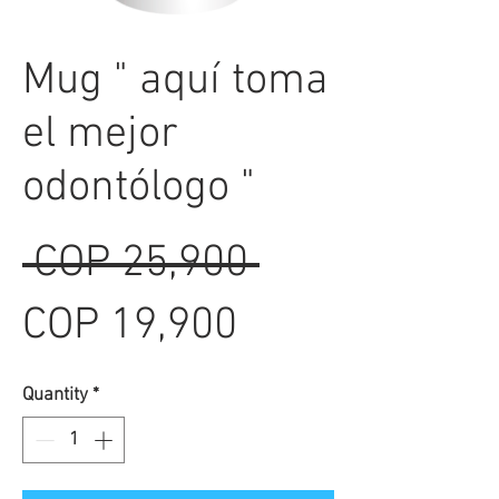
Mug " aquí toma
el mejor
odontólogo "
Regular
 COP 25,900 
Sale
Price
COP 19,900
Price
Quantity
*