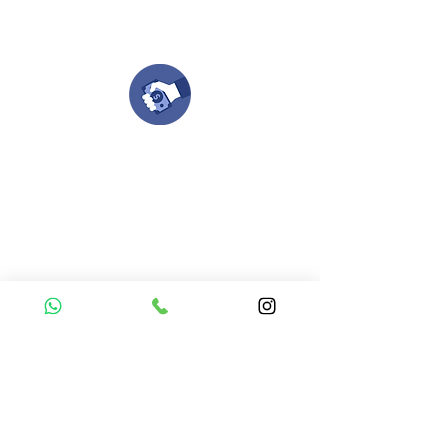
Nuestro equipo de diseñadores estará en
todo el proceso contigo.
Compra tu pedido
Una vez recibamos tus ideas, a tu correo
electronico o whatsapp llegará una orden
con el valor de tu pedido.
Puedes realizar el pago online, efecty, via baloto,
transferencia o consignacion bancolombia.
Si tienes el soporte de pago puedes enviarlo
aquí
Recibe tu Pedido