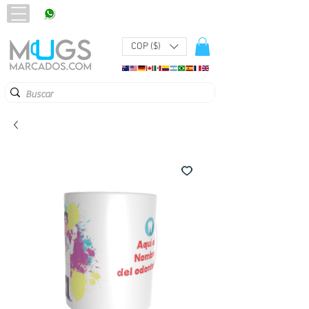
320 251 75 39
Pbx:
601 305 43 48
COP ($)