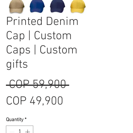
Printed Denim
Cap | Custom
Caps | Custom
gifts
Regular
 COP 59,900 
Sale
Price
COP 49,900
Price
Quantity
*