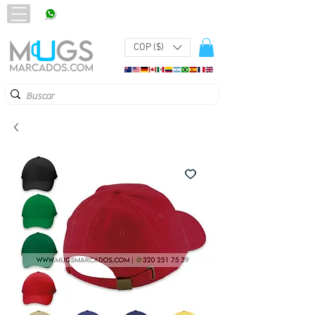
320 251 75 39
Pbx:
601 305 43 48
COP ($)