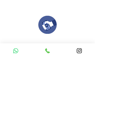
todo el proceso contigo.
Compra tu pedido
Una vez recibamos tus ideas, a tu correo
electronico o whatsapp llegará una orden
con el valor de tu pedido.
Puedes realizar el pago online, efecty, via baloto,
transferencia o consignacion bancolombia.
Si tienes el soporte de pago puedes enviarlo
aquí
Recibe tu Pedido
Una vez tengamos tu soporte de pago,