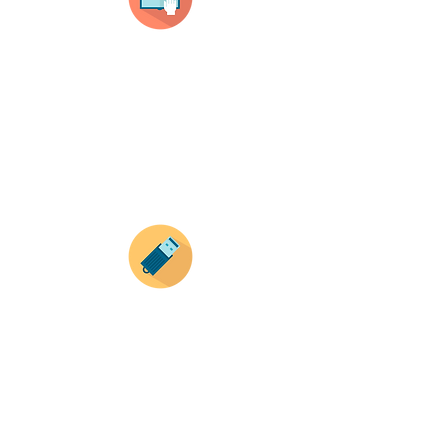
Selecciona tu producto
haz clic en el producto que te guste,
todos nuestros productos son personalizados
con tus imagenes y textos.
Recuerda que a MAYOR CANTIDAD menor es su
precio ( aplican para compras mayores a 12
productos).
Envianos tus ideas
Si deseas enviar tus ideas
haz clic aqui.
Puedes enviar las imagenes en cualquier
formato, nosotros nos encargamos de ello.
Si no tienes algún diseño, no te preocupes,
Nuestro equipo de diseñadores estará en