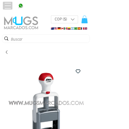
320 251 75 39
Pbx:
601 305 43 48
COP ($)