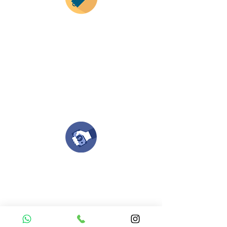
Envianos tus ideas
Si deseas enviar tus ideas
haz clic aqui.
Puedes enviar las imagenes en cualquier
formato, nosotros nos encargamos de ello.
Si no tienes algún diseño, no te preocupes,
Nuestro equipo de diseñadores estará en
todo el proceso contigo.
Compra tu pedido
Una vez recibamos tus ideas, a tu correo
electronico o whatsapp llegará una orden
con el valor de tu pedido.
Puedes realizar el pago online, efecty, via baloto,
transferencia o consignacion bancolombia.