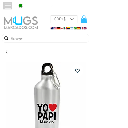
320 251 75 39
Pbx:
601 305 43 48
COP ($)