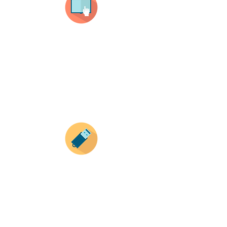
Selecciona tu producto
haz clic en el producto que te guste,
todos nuestros productos son personalizados
con tus imagenes y textos.
Recuerda que a MAYOR CANTIDAD menor es su
precio ( aplican para compras mayores a 12
productos).
Envianos tus ideas
Si deseas enviar tus ideas
haz clic aqui.
Puedes enviar las imagenes en cualquier
formato, nosotros nos encargamos de ello.
Si no tienes algún diseño, no te preocupes,