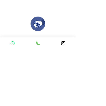
Nuestro equipo de diseñadores estará en
todo el proceso contigo.
Compra tu pedido
Una vez recibamos tus ideas, a tu correo
electronico o whatsapp llegará una orden
con el valor de tu pedido.
Puedes realizar el pago online, efecty, via baloto,
transferencia o consignacion bancolombia.
Si tienes el soporte de pago puedes enviarlo
aquí
Recibe tu Pedido