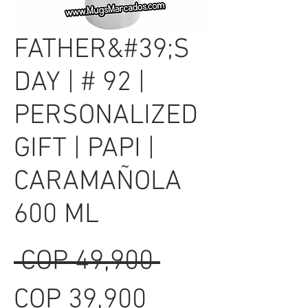
FATHER&#39;S
DAY | # 92 |
PERSONALIZED
GIFT | PAPI |
CARAMAÑOLA
600 ML
Regular
 COP 49,900 
Sale
Price
COP 39,900