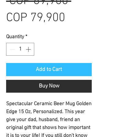
Regular
 COP 89,900 
Sale
Price
COP 79,900
Price
Quantity
*
Add to Cart
Buy Now
Spectacular Ceramic Beer Mug Golden 
Edge 15 Oz, Personalized. This year 
give your dad, husband, friend an 
original gift that shows how important 
it is to your life! If you still don't know 