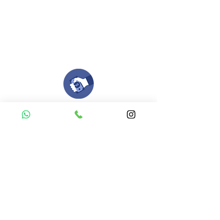
Puedes enviar las imagenes en cualquier
formato, nosotros nos encargamos de ello.
Si no tienes algún diseño, no te preocupes,
Nuestro equipo de diseñadores estará en
todo el proceso contigo.
Compra tu pedido
Una vez recibamos tus ideas, a tu correo
electronico o whatsapp llegará una orden
con el valor de tu pedido.
Puedes realizar el pago online, efecty, via baloto,
transferencia o consignacion bancolombia.
Si tienes el soporte de pago puedes enviarlo
aquí