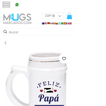
320 251 75 39
Pbx:
601 305 43 48
COP ($)