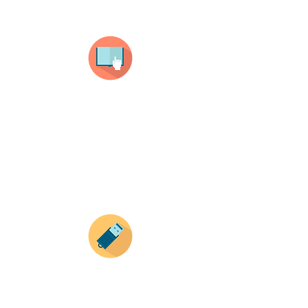
Selecciona tu producto
haz clic en el producto que te guste,
todos nuestros productos son personalizados
con tus imagenes y textos.
Recuerda que a MAYOR CANTIDAD menor es su
precio ( aplican para compras mayores a 12
productos).
Envianos tus ideas
Si deseas enviar tus ideas
haz clic aqui.