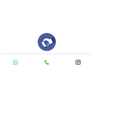
formato, nosotros nos encargamos de ello.
Si no tienes algún diseño, no te preocupes,
Nuestro equipo de diseñadores estará en
todo el proceso contigo.
Compra tu pedido
Una vez recibamos tus ideas, a tu correo
electronico o whatsapp llegará una orden
con el valor de tu pedido.
Puedes realizar el pago online, efecty, via baloto,
transferencia o consignacion bancolombia.
Si tienes el soporte de pago puedes enviarlo
aquí