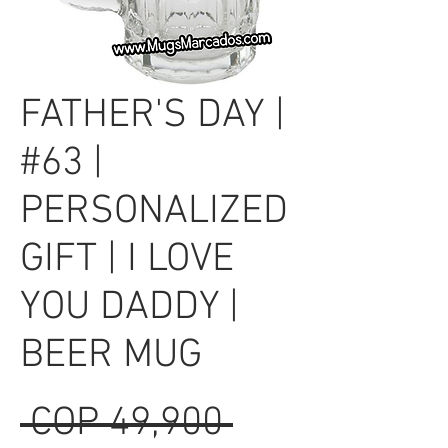
FATHER'S DAY |
#63 |
PERSONALIZED
GIFT | I LOVE
YOU DADDY |
BEER MUG
Regular
 COP 49,900 