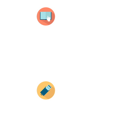
Selecciona tu producto
haz clic en el producto que te guste,
todos nuestros productos son personalizados
con tus imagenes y textos.
Recuerda que a MAYOR CANTIDAD menor es su
precio ( aplican para compras mayores a 12
productos).
Envianos tus ideas
Si deseas enviar tus ideas
haz clic aqui.
Puedes enviar las imagenes en cualquier