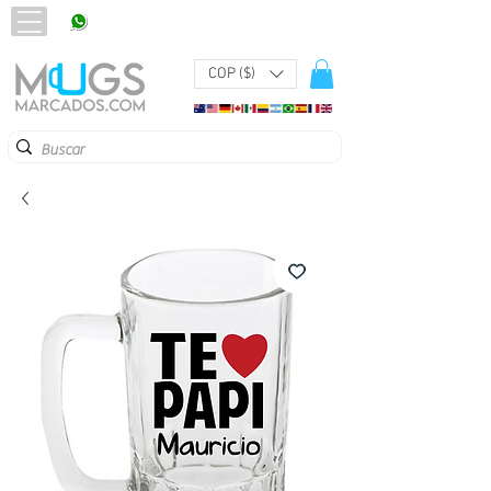
320 251 75 39
Pbx:
601 305 43 48
COP ($)