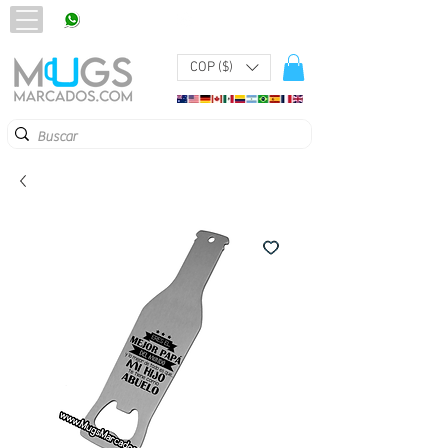
320 251 75 39
Pbx:
601 305 43 48
COP ($)