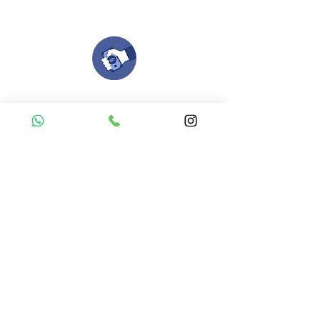
todo el proceso contigo.
Compra tu pedido
Una vez recibamos tus ideas, a tu correo
electronico o whatsapp llegará una orden
con el valor de tu pedido.
Puedes realizar el pago online, efecty, via baloto,
transferencia o consignacion bancolombia.
Si tienes el soporte de pago puedes enviarlo
aquí
Recibe tu Pedido
Una vez tengamos tu soporte de pago,