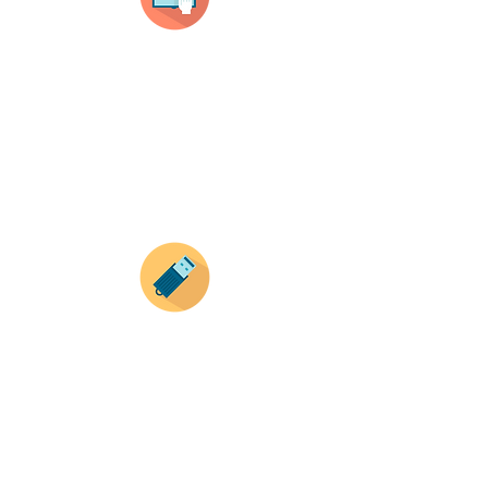
Selecciona tu producto
haz clic en el producto que te guste,
todos nuestros productos son personalizados
con tus imagenes y textos.
Recuerda que a MAYOR CANTIDAD menor es su
precio ( aplican para compras mayores a 12
productos).
Envianos tus ideas
Si deseas enviar tus ideas
haz clic aqui.
Puedes enviar las imagenes en cualquier
formato, nosotros nos encargamos de ello.
Si no tienes algún diseño, no te preocupes,
Nuestro equipo de diseñadores estará en