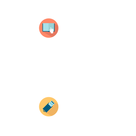
¿Como comprar?
Selecciona tu producto
haz clic en el producto que te guste,
todos nuestros productos son personalizados
con tus imagenes y textos.
Recuerda que a MAYOR CANTIDAD menor es su
precio ( aplican para compras mayores a 12
productos).
Envianos tus ideas