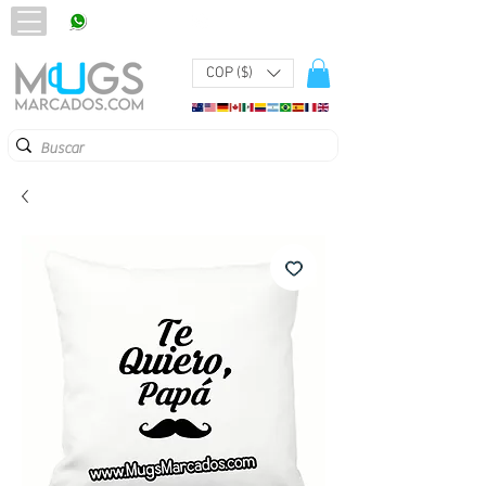
320 251 75 39
Pbx:
601 305 43 48
COP ($)