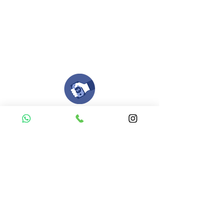
Si deseas enviar tus ideas
haz clic aqui.
Puedes enviar las imagenes en cualquier
formato, nosotros nos encargamos de ello.
Si no tienes algún diseño, no te preocupes,
Nuestro equipo de diseñadores estará en
todo el proceso contigo.
Compra tu pedido
Una vez recibamos tus ideas, a tu correo
electronico o whatsapp llegará una orden
con el valor de tu pedido.
Puedes realizar el pago online, efecty, via baloto,
transferencia o consignacion bancolombia.
Si tienes el soporte de pago puedes enviarlo
aquí