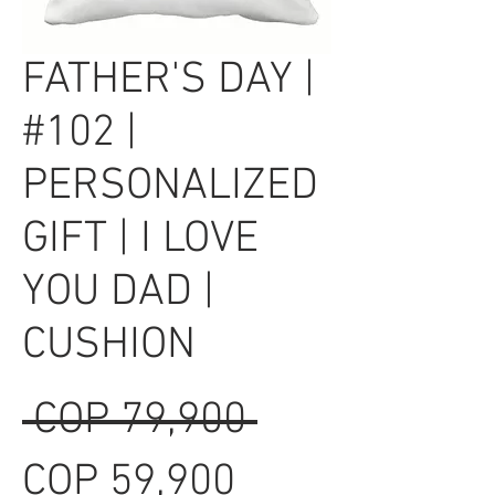
FATHER'S DAY |
#102 |
PERSONALIZED
GIFT | I LOVE
YOU DAD |
CUSHION
Regular
 COP 79,900 
Sale
Price
COP 59,900