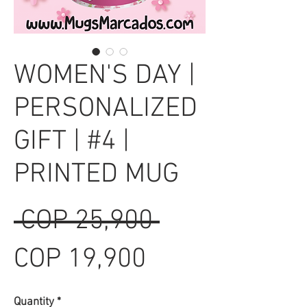
WOMEN'S DAY |
PERSONALIZED
GIFT | #4 |
PRINTED MUG
Regular
 COP 25,900 
Sale
Price
COP 19,900
Price
Quantity
*