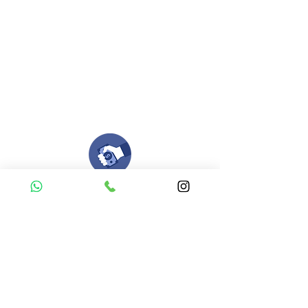
Envianos tus ideas
Si deseas enviar tus ideas
haz clic aqui.
Puedes enviar las imagenes en cualquier
formato, nosotros nos encargamos de ello.
Si no tienes algún diseño, no te preocupes,
Nuestro equipo de diseñadores estará en
todo el proceso contigo.
Compra tu pedido
Una vez recibamos tus ideas, a tu correo
electronico o whatsapp llegará una orden
con el valor de tu pedido.
Puedes realizar el pago online, efecty, via baloto,
transferencia o consignacion bancolombia.
Si tienes el soporte de pago puedes enviarlo
aquí