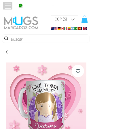
320 251 75 39
Pbx:
601 305 43 48
COP ($)