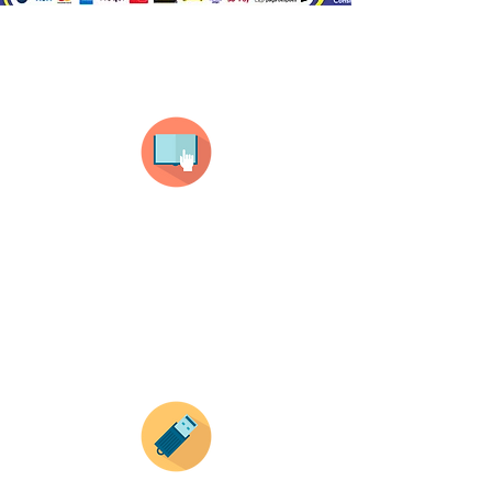
¿Como comprar?
Selecciona tu producto
haz clic en el producto que te guste,
todos nuestros productos son personalizados
con tus imagenes y textos.
Recuerda que a MAYOR CANTIDAD menor es su
precio ( aplican para compras mayores a 12
productos).