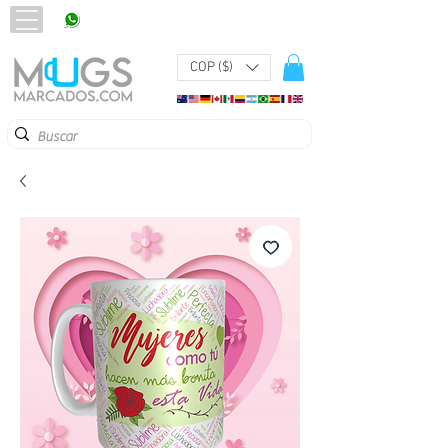
320 251 75 39
Pbx:
601 305 43 48
COP ($)