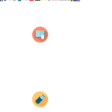
¿Como comprar?
Selecciona tu producto
haz clic en el producto que te guste,
todos nuestros productos son personalizados
con tus imagenes y textos.
Recuerda que a MAYOR CANTIDAD menor es su
precio ( aplican para compras mayores a 12
productos).