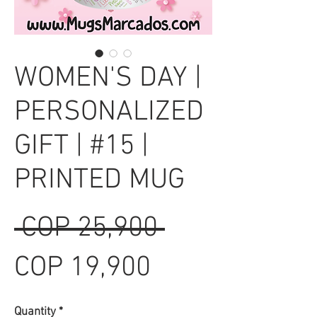
WOMEN'S DAY |
PERSONALIZED
GIFT | #15 |
PRINTED MUG
Regular
 COP 25,900 
Sale
Price
COP 19,900
Price
Quantity
*