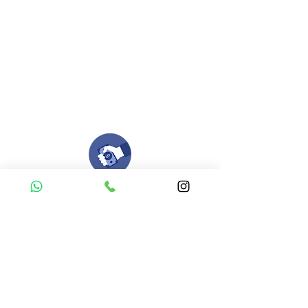
Envianos tus ideas
Si deseas enviar tus ideas
haz clic aqui.
Puedes enviar las imagenes en cualquier
formato, nosotros nos encargamos de ello.
Si no tienes algún diseño, no te preocupes,
Nuestro equipo de diseñadores estará en
todo el proceso contigo.
Compra tu pedido
Una vez recibamos tus ideas, a tu correo
electronico o whatsapp llegará una orden
con el valor de tu pedido.
Puedes realizar el pago online, efecty, via baloto,
transferencia o consignacion bancolombia.
Si tienes el soporte de pago puedes enviarlo
aquí