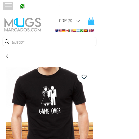
320 251 75 39
Pbx:
601 305 43 48
COP ($)