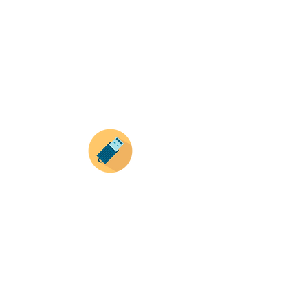
Selecciona tu producto
haz clic en el producto que te guste,
todos nuestros productos son personalizados
con tus imagenes y textos.
Recuerda que a MAYOR CANTIDAD menor es su
precio ( aplican para compras mayores a 12
productos).
Envianos tus ideas
Si deseas enviar tus ideas
haz clic aqui.
Puedes enviar las imagenes en cualquier
formato, nosotros nos encargamos de ello.
Si no tienes algún diseño, no te preocupes,
Nuestro equipo de diseñadores estará en
todo el proceso contigo.