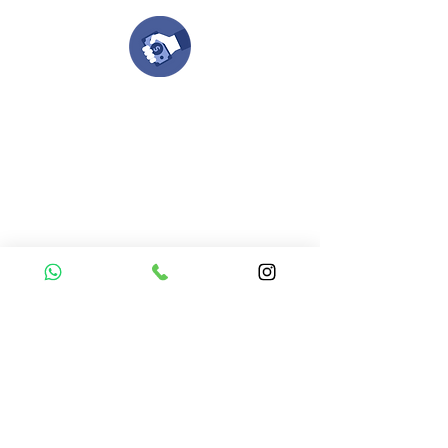
Compra tu pedido
Una vez recibamos tus ideas, a tu correo
electronico o whatsapp llegará una orden
con el valor de tu pedido.
Puedes realizar el pago online, efecty, via baloto,
transferencia o consignacion bancolombia.
Si tienes el soporte de pago puedes enviarlo
aquí
Recibe tu Pedido
Una vez tengamos tu soporte de pago,
te enviamos al correo o whatsapp el diseño con tus
ideas, recuerda que puedes solicitar