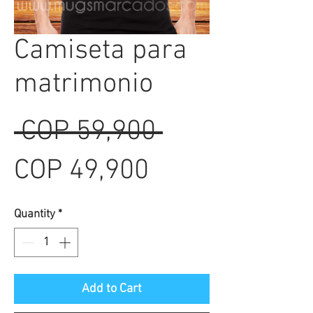
Camiseta para
matrimonio
Regular
 COP 59,900 
Sale
Price
COP 49,900
Price
Quantity
*
Add to Cart