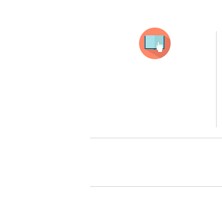
Selecciona tu producto
haz clic en el producto que te guste,
todos nuestros productos son personalizados
con tus imagenes y textos.
Recuerda que a MAYOR CANTIDAD menor es su precio
( aplican para compras mayores a 12 productos).
Queremos cuidarte, por 
Todos tus pedidos pueden ser 
Surcursal zona sur 