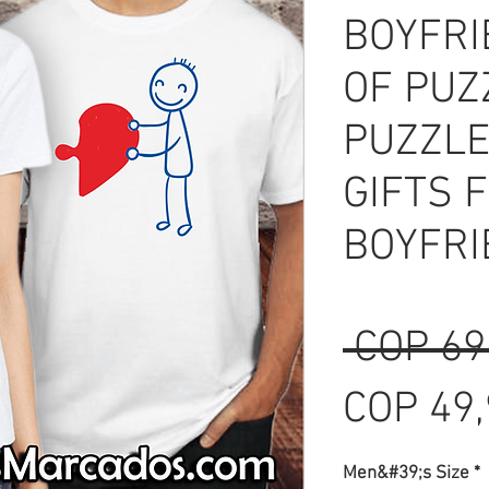
BOYFRI
OF PUZ
PUZZLE
GIFTS 
BOYFRI
 COP 69
COP 49
Men&#39;s Size
*