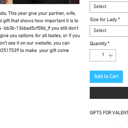
Select
nds, This year give your partner, wife,
Size for Lady
*
 gift that shows how important it is to
 -bb3b-136bad5cf58d_If you still don't
Select
 give you options
for
all tastes, or if you
on't see it on our website, you can
Quantity
*
202517539 to make your gift come
Add to Cart
GIFTS FOR VALENT
Discover our
gifts