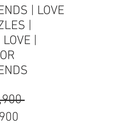
ENDS | LOVE
ZLES |
 LOVE |
FOR
ENDS
Regular
,900 
Sale
Price
,900
Price