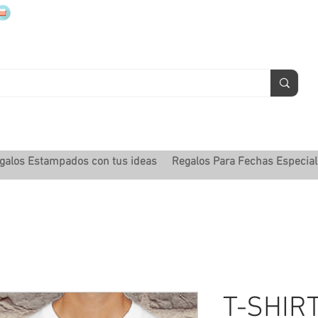
mugsmarcados@companyjbm.com
galos Estampados con tus ideas
Regalos Para Fechas Especia
T-SHIR