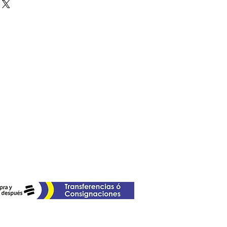
ne of our details for your
entine's date.