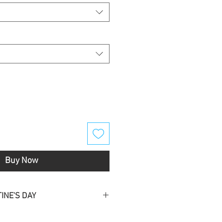
Buy Now
INE'S DAY
originales
for valentine
!.