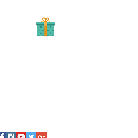
Recibe tu Pedido
Una vez tengamos tu soporte de pago,
te enviamos al correo o whatsapp el diseño con tus
ideas, recuerda que puedes solicitar modificaciones.
to,
No FABRICAMOS tu pedido sino recibimos tu
aprobación, queremos ofrecerte nuestra
mejor calidad y servicio.
quí
o WhatsApp 3202517539,
a domicilio a nivel nacional.
Siguenos: