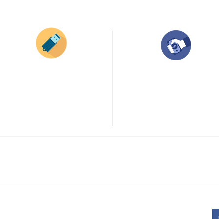
¿Como comprar?
Envianos tus ideas
Compra tu pedido
Si deseas enviar tus ideas
haz clic aqui.
Una vez recibamos tus ideas, a tu correo
electronico o whatsapp llegará una orden
Puedes enviar las imagenes en cualquier
con el valor de tu pedido.
formato, nosotros nos encargamos de ello.
Puedes realizar el pago online, efecty, via balo
Si no tienes algún diseño, no te preocupes,
transferencia o consignacion bancolombia.
Nuestro equipo de diseñadores estará en
todo el proceso contigo.
Si tienes el soporte de pago puedes enviarlo
a
ello la atención al publico se hace a través de nuestro portal web 
retirados en el punto de entregas zona zur, o se coordina la entrega 
:
Sede Administrativa: