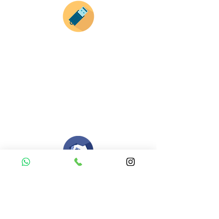
Envianos tus ideas
Si deseas enviar tus ideas
haz clic aqui.
Puedes enviar las imagenes en cualquier
formato, nosotros nos encargamos de ello.
Si no tienes algún diseño, no te preocupes,
Nuestro equipo de diseñadores estará en
todo el proceso contigo.
Compra tu pedido
Una vez recibamos tus ideas, a tu correo
electronico o whatsapp llegará una orden
con el valor de tu pedido.