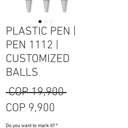
PLASTIC PEN |
PEN 1112 |
CUSTOMIZED
BALLS
Regular
 COP 19,900 
Sale
Price
COP 9,900
Price
Do you want to mark it?
*