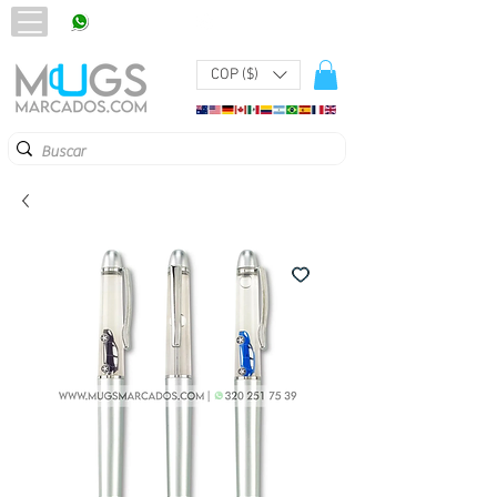
320 251 75 39
Pbx:
601 305 43 48
COP ($)