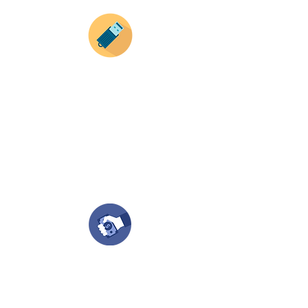
Envianos tus ideas
Si deseas enviar tus ideas
haz clic aqui.
Puedes enviar las imagenes en cualquier
formato, nosotros nos encargamos de ello.
Si no tienes algún diseño, no te preocupes,
Nuestro equipo de diseñadores estará en
todo el proceso contigo.
Compra tu pedido
Una vez recibamos tus ideas, a tu correo
electronico o whatsapp llegará una orden
con el valor de tu pedido.