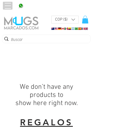
320 251 75 39
Pbx:
601 305 43 48
COP ($)
We don’t have any
products to
show here right now.
REGALOS