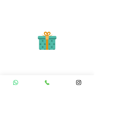
Puedes realizar el pago online, efecty, via baloto,
transferencia o consignacion bancolombia.
Si tienes el soporte de pago puedes enviarlo
aquí
Recibe tu Pedido
Una vez tengamos tu soporte de pago,
te enviamos al correo o whatsapp el diseño con tus
ideas, recuerda que puedes solicitar
modificaciones.
No FABRICAMOS tu pedido sino recibimos tu
aprobación, queremos ofrecerte nuestra
mejor calidad y servicio.
Queremos cuidarte, por ello la atención al publico se hace a través de
nuestro portal web o WhatsApp
3202517539
,
Todos tus pedidos pueden ser retirados en el punto de entregas zona zur,
o se coordina la entrega a domicilio a nivel nacional.