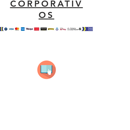
CORPORATIV
OS
¿Como comprar?
Selecciona tu producto
haz clic en el producto que te guste,
todos nuestros productos son personalizados
con tus imagenes y textos.
Recuerda que a MAYOR CANTIDAD menor es su
precio ( aplican para compras mayores a 12
productos).